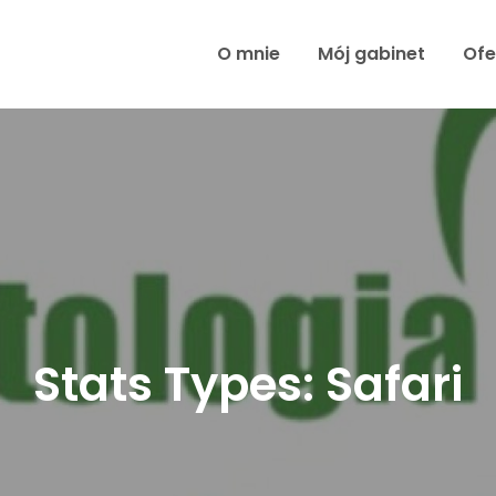
O mnie
Mój gabinet
Ofe
Stats Types:
Safari